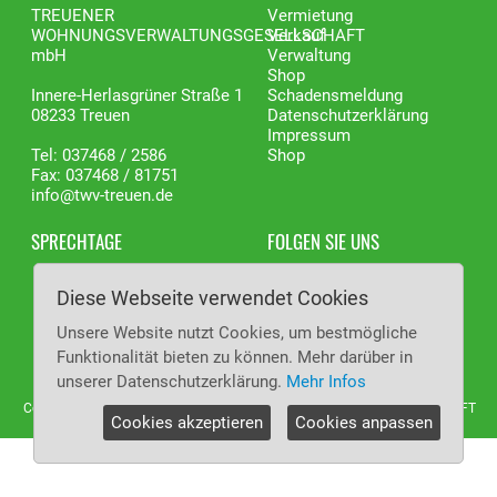
TREUENER
Vermietung
WOHNUNGSVERWALTUNGSGESELLSCHAFT
Verkauf
mbH
Verwaltung
Shop
Innere-Herlasgrüner Straße 1
Schadensmeldung
08233 Treuen
Datenschutzerklärung
Impressum
Tel: 037468 / 2586
Shop
Fax: 037468 / 81751
info@twv-treuen.de
SPRECHTAGE
FOLGEN SIE UNS
Dienstag
08:00 - 17:00
Facebook
Diese Webseite verwendet Cookies
Donnerstag
08:00 - 17:00
Instagram
Weitere Termine nach Vereinbarung.
Unsere Website nutzt Cookies, um bestmögliche
Funktionalität bieten zu können. Mehr darüber in
unserer Datenschutzerklärung.
Mehr Infos
Copyright (C) 2026 TREUENER WOHNUNGSVERWALTUNGSGESELLSCHAFT
Cookies akzeptieren
Cookies anpassen
mbH. Alle Rechte vorbehalten.